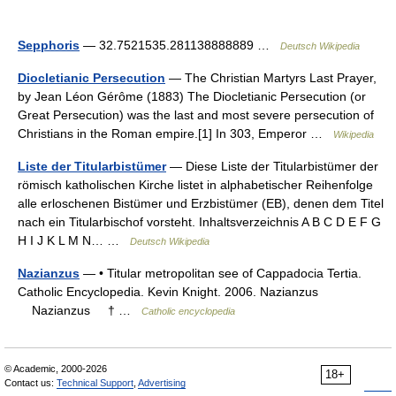
Sepphoris
— 32.7521535.281138888889 …
Deutsch Wikipedia
Diocletianic Persecution
— The Christian Martyrs Last Prayer,
by Jean Léon Gérôme (1883) The Diocletianic Persecution (or
Great Persecution) was the last and most severe persecution of
Christians in the Roman empire.[1] In 303, Emperor …
Wikipedia
Liste der Titularbistümer
— Diese Liste der Titularbistümer der
römisch katholischen Kirche listet in alphabetischer Reihenfolge
alle erloschenen Bistümer und Erzbistümer (EB), denen dem Titel
nach ein Titularbischof vorsteht. Inhaltsverzeichnis A B C D E F G
H I J K L M N… …
Deutsch Wikipedia
Nazianzus
— • Titular metropolitan see of Cappadocia Tertia.
Catholic Encyclopedia. Kevin Knight. 2006. Nazianzus
Nazianzus † …
Catholic encyclopedia
© Academic, 2000-2026
18+
Contact us:
Technical Support
,
Advertising