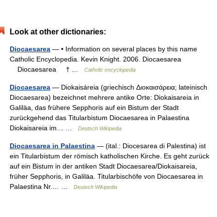
Look at other dictionaries:
Diocaesarea
— • Information on several places by this name
Catholic Encyclopedia. Kevin Knight. 2006. Diocaesarea
Diocaesarea † …
Catholic encyclopedia
Diocaesarea
— Diokaisáreia (griechisch Διοκαισάρεια; lateinisch
Diocaesarea) bezeichnet mehrere antike Orte: Diokaisareia in
Galiläa, das frühere Sepphoris auf ein Bistum der Stadt
zurückgehend das Titularbistum Diocaesarea in Palaestina
Diokaisareia im… …
Deutsch Wikipedia
Diocaesarea in Palaestina
— (ital.: Diocesarea di Palestina) ist
ein Titularbistum der römisch katholischen Kirche. Es geht zurück
auf ein Bistum in der antiken Stadt Diocaesarea/Diokaisareia,
früher Sepphoris, in Galiläa. Titularbischöfe von Diocaesarea in
Palaestina Nr.… …
Deutsch Wikipedia