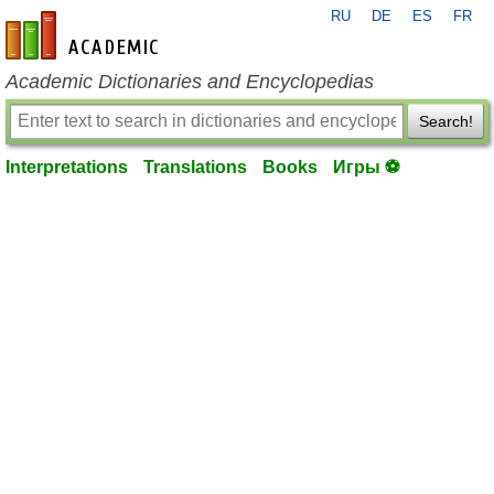
RU
DE
ES
FR
en-academic.com
Academic Dictionaries and Encyclopedias
Search!
Interpretations
Translations
Books
Игры ⚽