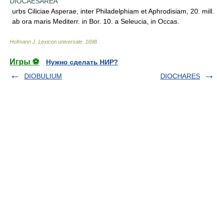
DIOCAESAREA
urbs Ciliciae Asperae, inter Philadelphiam et Aphrodisiam, 20. mill.
ab ora maris Mediterr. in Bor. 10. a Seleucia, in Occas.
Hofmann J. Lexicon universale
.
1698
.
Игры ⚽
Нужно сделать НИР?
DIOBULIUM
DIOCHARES