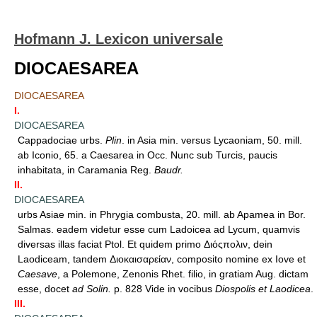
Hofmann J. Lexicon universale
DIOCAESAREA
DIOCAESAREA
I.
DIOCAESAREA
Cappadociae urbs.
Plin
. in Asia min. versus Lycaoniam, 50. mill.
ab Iconio, 65. a Caesarea in Occ. Nunc sub Turcis, paucis
inhabitata, in Caramania Reg.
Baudr.
II.
DIOCAESAREA
urbs Asiae min. in Phrygia combusta, 20. mill. ab Apamea in Bor.
Salmas. eadem videtur esse cum Ladoicea ad Lycum, quamvis
diversas illas faciat Ptol. Et quidem primo Διόςπολιν, dein
Laodiceam, tandem Διοκαισαρείαν, composito nomine ex Iove et
Caesave
, a Polemone, Zenonis Rhet. filio, in gratiam Aug. dictam
esse, docet
ad Solin.
p. 828 Vide in vocibus
Diospolis et Laodicea
.
III.