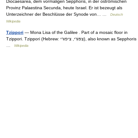
Diocaesarea, dem vormaligen Sepphoris, in der oströmischen
Provinz Palaestina Secunda, heute Israel. Er ist bezeugt als
Unterzeichner der Beschlüsse der Synode von… …
Deutsch
Wikipedia
Tzippori
— Mona Lisa of the Galilee . Part of a mosaic floor in
Tzippori. Tzippori (Hebrew: צִפּוֹרִי, ציפורי‎‎), also known as Sepphoris
…
Wikipedia